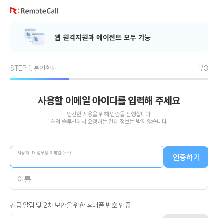
본문 바로가기
웹
원
격
지
원
과
에
이
전
트
모
두
가
능
STEP 1. 본인확인
1/3
사용할 이메일 아이디를 입력해 주세요
안전한 사용을 위해 인증을 진행합니다.
해외 솔루션에서 요청하는 결제 정보는 받지 않습니다.
사용자 ID(업무용 이메일주소)
인증하기
이름
긴급 알림 및 2차 보안을 위한 휴대폰 번호 인증