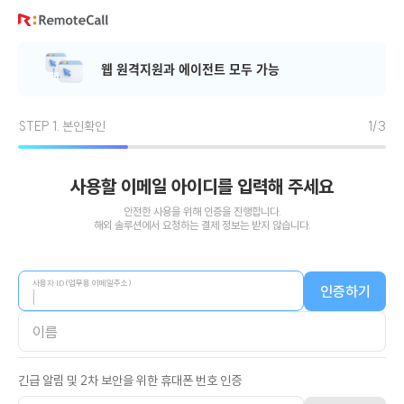
본문 바로가기
웹
원
격
지
원
과
에
이
전
트
모
두
가
능
STEP 1. 본인확인
1/3
사용할 이메일 아이디를 입력해 주세요
안전한 사용을 위해 인증을 진행합니다.
해외 솔루션에서 요청하는 결제 정보는 받지 않습니다.
사용자 ID(업무용 이메일주소)
인증하기
이름
긴급 알림 및 2차 보안을 위한 휴대폰 번호 인증