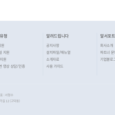
유형
알려드립니다
알서포
지원
공지사항
회사소개
일 지원
설치파일/매뉴얼
파트너 문
 지원
소개자료
기업블로
면 영상 상담/인증
사용 가이드
표 : 서형수
길 12 (고덕동)