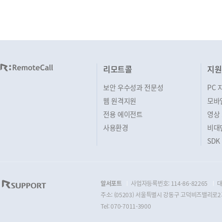
리모트콜
지원
보안 우수성과 전문성
PC 
웹 원격지원
모바
전용 에이전트
영상
사용환경
비대
SDK
알서포트
사업자등록번호: 114-86-82265
대
주소: (05203) 서울특별시 강동구 고덕비즈밸리로2가
Tel: 070-7011-3900