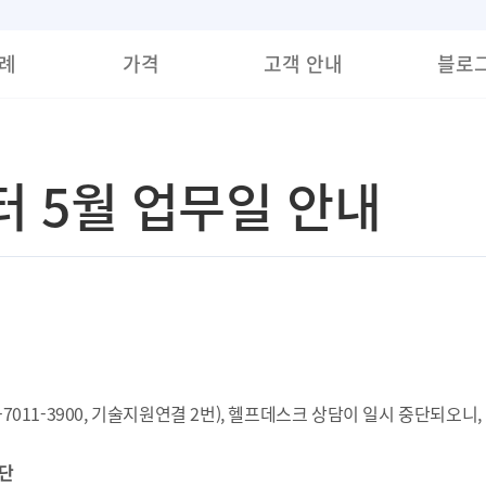
례
가격
고객 안내
블로
 5월 업무일 안내
-7011-3900, 기술지원연결 2번), 헬프데스크 상담이 일시 중단되오
중단