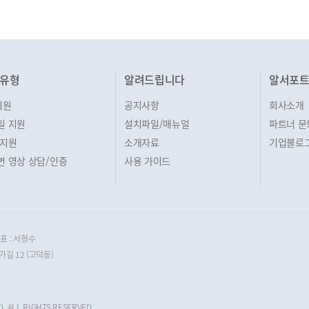
유형
알려드립니다
알서포
지원
공지사항
회사소개
일 지원
설치파일/매뉴얼
파트너 문
 지원
소개자료
기업블로
면 영상 상담/인증
사용 가이드
표 : 서형수
길 12 (고덕동)
. ALL RIGHTS RESERVED.