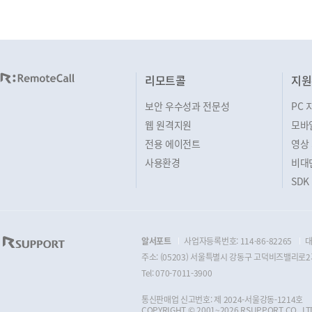
리모트콜
지원
보안 우수성과 전문성
PC 
웹 원격지원
모바
전용 에이전트
영상
사용환경
비대
SDK
알서포트
사업자등록번호: 114-86-82265
대
주소: (05203) 서울특별시 강동구 고덕비즈밸리로2가
Tel: 070-7011-3900
통신판매업 신고번호: 제 2024-서울강동-1214호
COPYRIGHT © 2001~2026 RSUPPORT CO., LTD