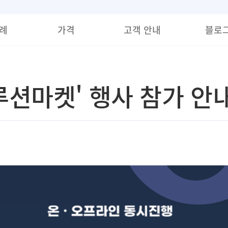
례
가격
고객 안내
블로
루션마켓' 행사 참가 안