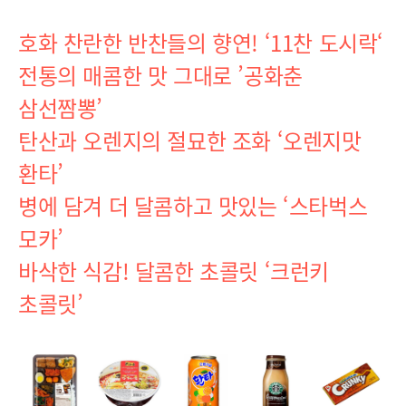
호화 찬란한 반찬들의 향연! ‘11찬 도시락‘
전통의 매콤한 맛 그대로 ’공화춘
삼선짬뽕’
탄산과 오렌지의 절묘한 조화 ‘오렌지맛
환타’
병에 담겨 더 달콤하고 맛있는 ‘스타벅스
모카’
바삭한 식감! 달콤한 초콜릿 ‘크런키
초콜릿’