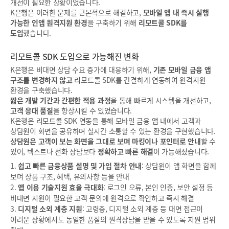
개선이 필요한 상황이었습니다.
K은행은 이러한 문제를 근본적으로 해결하고,
모바일 앱 내 즉시 실행
가능한 인앱 원격지원 환경
을 구축하기 위해
리모트콜 SDK를
도입
했습니다.
리모트콜 SDK 도입으로 가능해진 변화
K은행은 비대면 상담 수요 증가에 대응하기 위해,
기존 모바일 금융 앱
구조를 변경하지 않고
리모트콜 SDK를 간결하게 연동하여 원격지원
환경을 구축했습니다.
짧은 개발 기간과 간편한 적용 과정
을 통해 빠르게 시스템을 개선하고,
고객 응대 품질
을 향상시킬 수 있었습니다.
K은행은 리모트콜 SDK 연동을 통해 모바일 금융 앱 내에서 고객과
상담원이 화면을 공유하며 실시간 소통할 수 있는 환경을 구현했습니다.
상담원은 고객이 보는 화면을 그대로 보며 마킹이나 포인터로 안내
할 수
있어, 텍스트나 전화 상담보다
정확하고 빠른 해결
이 가능해졌습니다.
1.
쉽고 빠른 금융상품 설명 및 가입 절차 안내
: 상담원이 앱 화면을 함께
보며 상품 구조, 혜택, 유의사항 등을 안내
2.
앱 이용 기술지원 효율 극대화
: 로그인 오류, 본인 인증, 보안 설정 등
비대면 지원이 필요한 고객 문의에 원격으로 확인하고 즉시 해결
3.
디지털 소외 계층 지원
: 고령층, 디지털 소외 계층 등 대면 접근이
어려운 상황에서도 동일한 품질의 원격상담을 받을 수 있도록 지원 범위