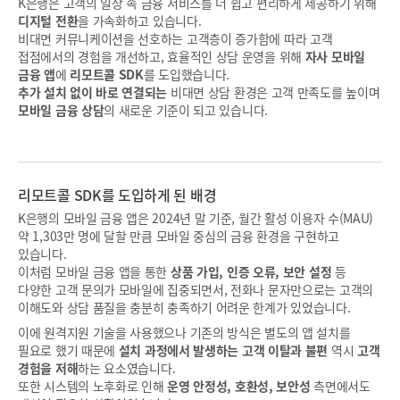
K은행은 고객의 일상 속 금융 서비스를 더 쉽고 편리하게 제공하기 위해
디지털 전환
을 가속화하고 있습니다.
비대면 커뮤니케이션을 선호하는 고객층이 증가함에 따라 고객
접점에서의 경험을 개선하고, 효율적인 상담 운영을 위해
자사 모바일
금융 앱
에
리모트콜 SDK
를 도입했습니다.
추가 설치 없이 바로 연결되는
비대면 상담 환경은 고객 만족도를 높이며
모바일 금융 상담
의 새로운 기준이 되고 있습니다.
리모트콜 SDK를 도입하게 된 배경
K은행의 모바일 금융 앱은 2024년 말 기준, 월간 활성 이용자 수(MAU)
약 1,303만 명에 달할 만큼 모바일 중심의 금융 환경을 구현하고
있습니다.
이처럼 모바일 금융 앱을 통한
상품 가입, 인증 오류, 보안 설정
등
다양한 고객 문의가 모바일에 집중되면서, 전화나 문자만으로는 고객의
이해도와 상담 품질을 충분히 충족하기 어려운 한계가 있었습니다.
이에 원격지원 기술을 사용했으나 기존의 방식은 별도의 앱 설치를
필요로 했기 때문에
설치 과정에서 발생하는 고객 이탈과 불편
역시
고객
경험을 저해
하는 요소였습니다.
또한 시스템의 노후화로 인해
운영 안정성, 호환성, 보안성
측면에서도