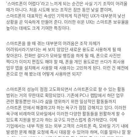
‘스마트폰이 어렵다’라고 느끼게 되는 순간은 사실 기기 조작이 어려울
때가 아니다. 처음 시도해 보는 조작은 잠깐 동안 낯설 뿐이며,
스마트폰의 대표적인 속성인 기막히게 직관적인 UX가 대부분의 낯선
상황을 곧 익숙하게 만들어 준다. 이러한 쉬운 UX는 스마트폰 보유율을
높이는 데에도 크게 기여한 특징이다.
스마트폰을 쓸 때 겪는 대부분의 어려움은 조작 자체가
어려워서라기보다는 써 보지 않았던 새로운 용도로 사용하게 될 때
찾아온다. 전화만 걸다가 모바일 뱅킹을 하게 될 때, 폰으로 사진만
찍다가 이미지 편집도 해야 할 때, 폰을 개인 용도로만 쓰다가 회사용
업무 앱을 설치해서 사용할 때 사용자는 고민하게 된다. 이런 건 예전에
폰으로 안 해 봤는데 어떻게 사용하면 되지?
스마트폰의 성능이 점점 고도화되면서 스마트폰으로 할 수 있는 활동
범위는 거의 무한대로 확장되었다. 기존에 PC나 랩탑에서 하던 업무
관련 활동뿐만 아니라 삶을 영위하기 위한 일상적인 활동들까지
스마트폰 안에서 해결하고자 하는 욕구가 점점 강해지고 있다. 이러한
욕구에 비례하여 모바일에서 이러한 다양한 활동들을 원활하게 할 수
있도록 지원을 받고자 하는 요구도 자연스럽게 증가하였다. 이제
기업에서는 내부 직원 또는 외부 고객의 스마트폰 즉, 모바일 기기 내에
발생한 문제 해결 요청에 즉시 대응할 수 있어야 하며, 이를 얼마나 잘 할