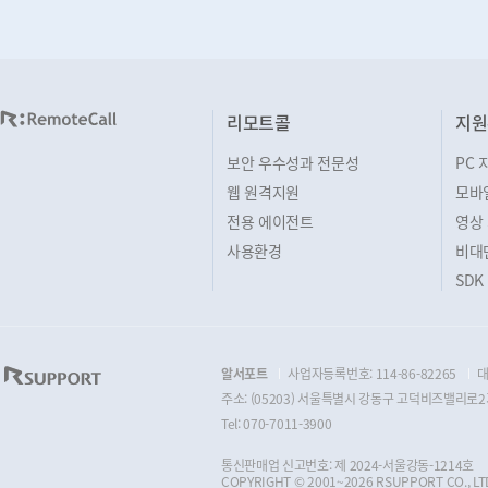
리모트콜
지원
보안 우수성과 전문성
PC 
웹 원격지원
모바
전용 에이전트
영상
사용환경
비대
SDK
알서포트
사업자등록번호: 114-86-82265
대
주소: (05203) 서울특별시 강동구 고덕비즈밸리로2가
Tel: 070-7011-3900
통신판매업 신고번호: 제 2024-서울강동-1214호
COPYRIGHT © 2001~2026 RSUPPORT CO., LTD