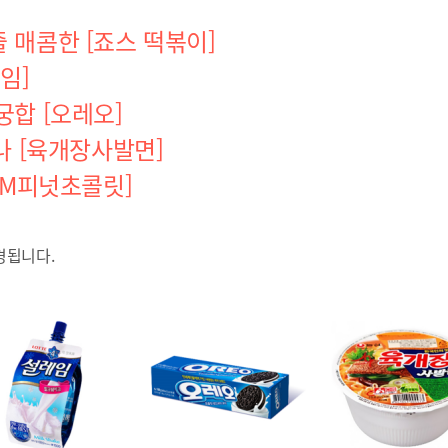
 매콤한 [죠스 떡볶이]
임]
합 [오레오]
나 [육개장사발면]
&M피넛초콜릿]
경됩니다.