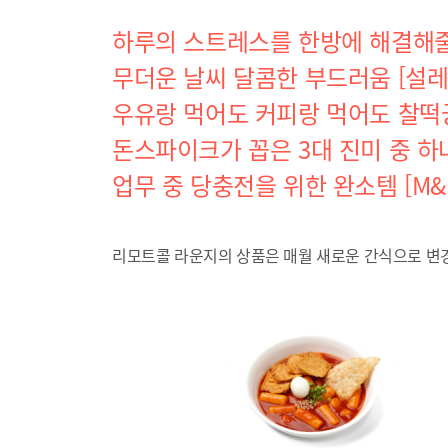
하루의 스트레스를 한방에 해결해줄
무더운 날씨 달콤한 부드러움 [설레
우유랑 먹어도 커피랑 먹어도 찰떡궁
돈스파이크가 꼽은 3대 진미 중 하
업무 중 당충전을 위한 완소템 [M
리모트콜 라운지의 상품은 매월 새로운 간식으로 변