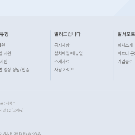
유형
알려드립니다
알서포
지원
공지사항
회사소개
일 지원
설치파일/매뉴얼
파트너 문
 지원
소개자료
기업블로
면 영상 상담/인증
사용 가이드
표 : 서형수
길 12 (고덕동)
. ALL RIGHTS RESERVED.