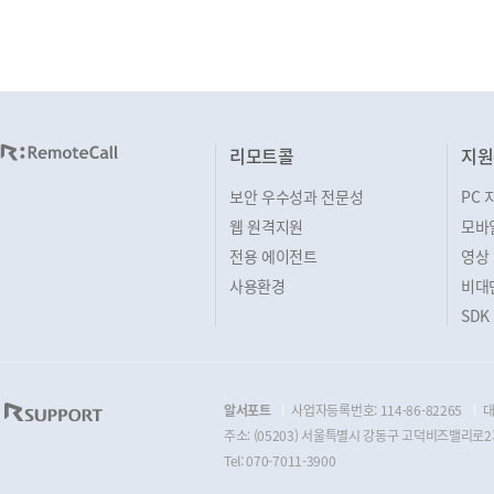
리모트콜
지원
보안 우수성과 전문성
PC 
웹 원격지원
모바
전용 에이전트
영상
사용환경
비대
SDK
알서포트
사업자등록번호: 114-86-82265
대
주소: (05203) 서울특별시 강동구 고덕비즈밸리로2가
Tel: 070-7011-3900