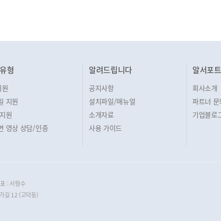
유형
알려드립니다
알서포
지원
공지사항
회사소개
일 지원
설치파일/매뉴얼
파트너 문
 지원
소개자료
기업블로
면 영상 상담/인증
사용 가이드
표 : 서형수
길 12 (고덕동)