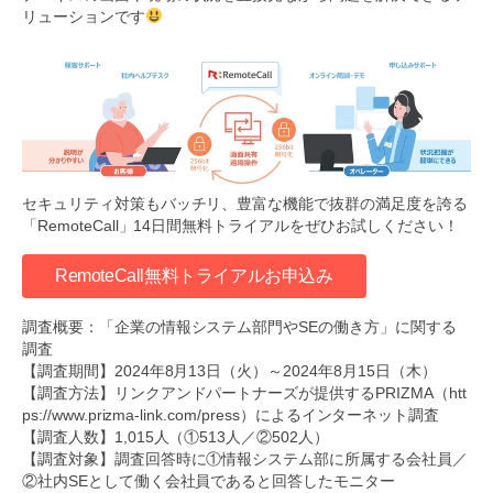
リューションです
セキュリティ対策もバッチリ、豊富な機能で抜群の満足度を誇る
「RemoteCall」14日間無料トライアルをぜひお試しください！
RemoteCall無料トライアルお申込み
調査概要：「企業の情報システム部門やSEの働き方」に関する
調査
【調査期間】2024年8月13日（火）～2024年8月15日（木）
【調査方法】リンクアンドパートナーズが提供するPRIZMA（htt
ps://www.prizma-link.com/press）によるインターネット調査
【調査人数】1,015人（①513人／②502人）
【調査対象】調査回答時に①情報システム部に所属する会社員／
②社内SEとして働く会社員であると回答したモニター