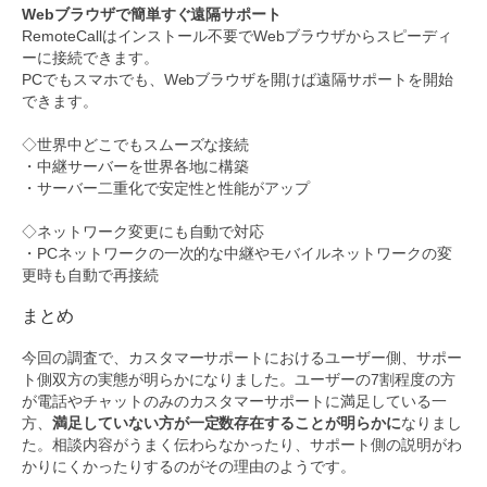
Webブラウザで簡単すぐ遠隔サポート
RemoteCallはインストール不要でWebブラウザからスピーディ
ーに接続できます。
PCでもスマホでも、Webブラウザを開けば遠隔サポートを開始
できます。
◇世界中どこでもスムーズな接続
・中継サーバーを世界各地に構築
・サーバー二重化で安定性と性能がアップ
◇ネットワーク変更にも自動で対応
・PCネットワークの一次的な中継やモバイルネットワークの変
更時も自動で再接続
まとめ
今回の調査で、カスタマーサポートにおけるユーザー側、サポー
ト側双方の実態が明らかになりました。ユーザーの7割程度の方
が電話やチャットのみのカスタマーサポートに満足している一
方、
満足していない方が一定数存在することが明らかに
なりまし
た。相談内容がうまく伝わらなかったり、サポート側の説明がわ
かりにくかったりするのがその理由のようです。