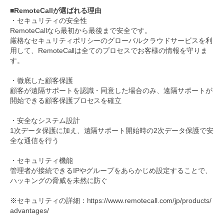
■RemoteCallが選ばれる理由
・セキュリティの安全性
RemoteCallなら最初から最後まで安全です。
厳格なセキュリティポリシーのグローバルクラウドサービスを利
用して、RemoteCallは全てのプロセスでお客様の情報を守りま
す。
・徹底した顧客保護
顧客が遠隔サポートを認識・同意した場合のみ、遠隔サポートが
開始できる顧客保護プロセスを確立
・安全なシステム設計
1次データ保護に加え、遠隔サポート開始時の2次データ保護で安
全な通信を行う
・セキュリティ機能
管理者が接続できるIPやグループをあらかじめ設定することで、
ハッキングの脅威を未然に防ぐ
※セキュリティの詳細：https://www.remotecall.com/jp/products/
advantages/