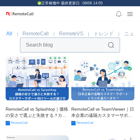
본문 바로가기
正常稼働中 最終更新日 : 08/06 14:05
All
RemoteCall
RemoteVS
トレンド
ニュー
RemoteCall vs Splashtop｜価格
RemoteCall vs TeamViewer｜日
の安さで選ぶと失敗する？カス
本企業の遠隔カスタマーサポー
タマーサポート向けツールの選
ト、どちらを選ぶべきか？
RemoteCall
RemoteCall
び方【2026年最新版】
【2026年最新版】