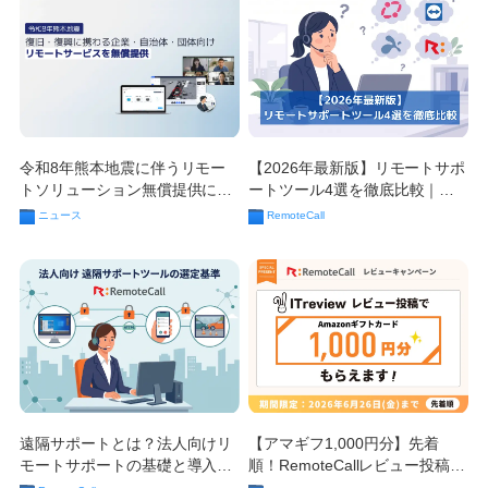
令和8年熊本地震に伴うリモー
【2026年最新版】リモートサポ
トソリューション無償提供につ
ートツール4選を徹底比較｜コ
いて
ールセンター・カスタマーサポ
ニュース
RemoteCall
ート担当者のための選び方ガイ
ド
遠隔サポートとは？法人向けリ
【アマギフ1,000円分】先着
モートサポートの基礎と導入ポ
順！RemoteCallレビュー投稿キ
イント
ャンペーン（6/26まで）