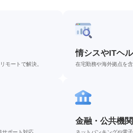
情シスやITヘ
をリモートで解決。
–
在宅勤務や海外拠点を含
–
3
2
4
金融・公共機
3
5
接サポート対応。.
ネットバンキングや電子