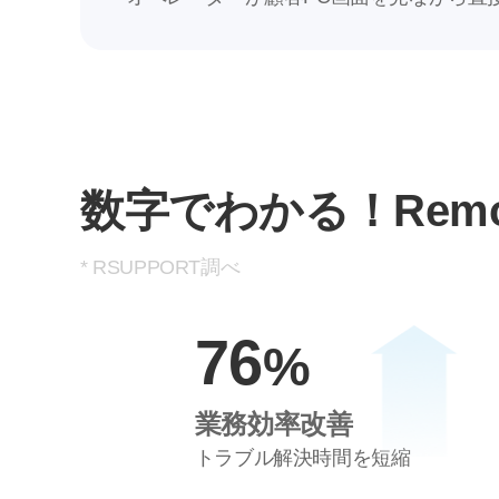
3
2
4
3
5
4
数字でわかる！
Rem
6
5
* RSUPPORT調べ
7
6
%
業務効率改善
トラブル解決時間を短縮