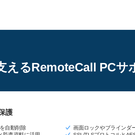
支える
RemoteCall PC
保護
ルを自動削除
画面ロックやブラインダ
ィ監査資料に活用
SSL/TLSプロトコルとA