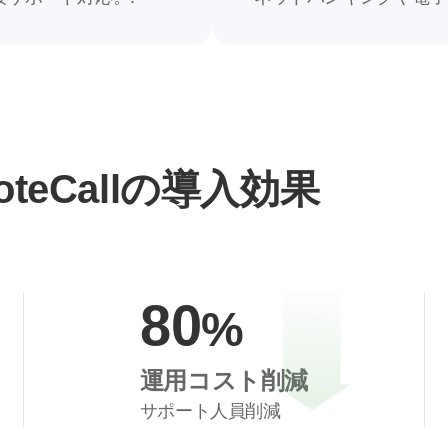
4
6
5
7
6
8
oteCallの導入効果
7
9
8
0
%
運用コスト削減
サポート人員削減