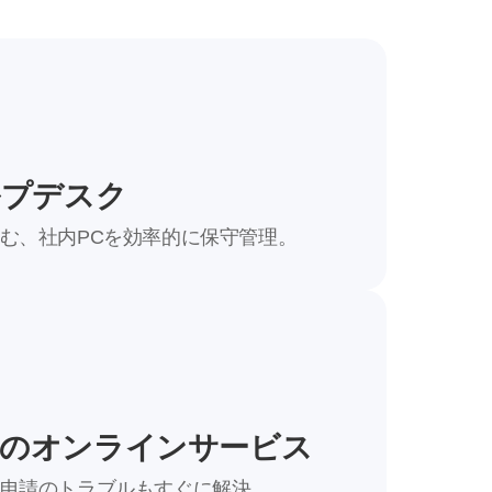
ルプデスク
む、社内PCを効率的に保守管理。
–
–
9
5
0
関のオンラインサービス
6
1
申請のトラブルもすぐに解決。