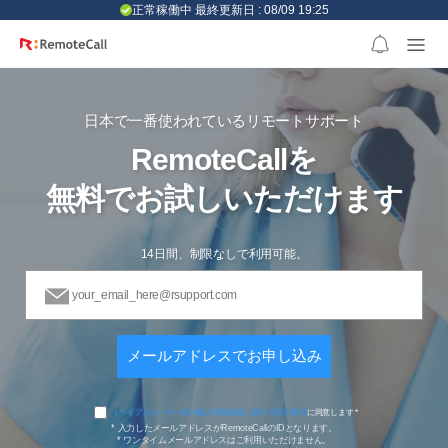
본문 바로가기
正常稼働中 最終更新日 : 08/09 19:25
日本で一番使われているリモートサポート
RemoteCallを
無料でお試しいただけます
14日間、制限なしで利用可能。
トライアルユーザー様の個人情報保護に関する同意事項
に同意します
*
* 入力したメールアドレスがRemoteCallのIDとなります。
* ワンタイムメールアドレスはご利用いただけません。