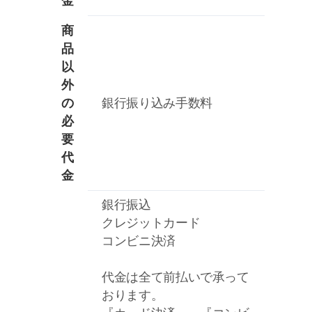
金
商
品
以
外
の
銀行振り込み手数料
必
要
代
金
銀行振込
クレジットカード
コンビニ決済
代金は全て前払いで承って
おります。