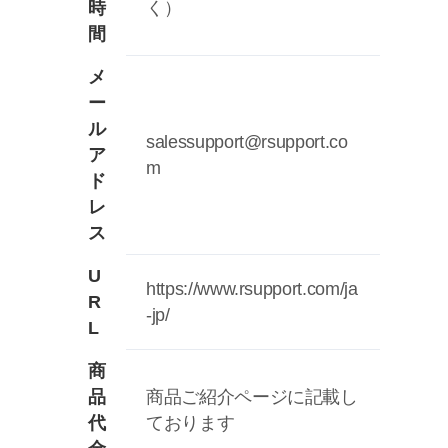
時
く）
間
メ
ー
ル
salessupport@rsupport.co
ア
m
ド
レ
ス
U
https://www.rsupport.com/ja
R
-jp/
L
商
品
商品ご紹介ページに記載し
代
ております