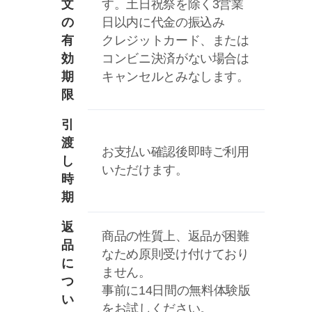
文
す。土日祝祭を除く3営業
の
日以内に代金の振込み
有
クレジットカード、または
効
コンビニ決済がない場合は
期
キャンセルとみなします。
限
引
渡
お支払い確認後即時ご利用
し
いただけます。
時
期
返
商品の性質上、返品が困難
品
なため原則受け付けており
に
ません。
つ
事前に14日間の無料体験版
い
をお試しください。