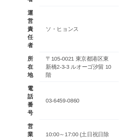
運
営
責
ソ・ヒョンス
任
者
所
〒105-0021 東京都港区東
在
新橋2-3-3 ルオーゴ汐留 10
地
階
電
話
03-6459-0860
番
号
営
業
10:00～17:00 (土日祝日除