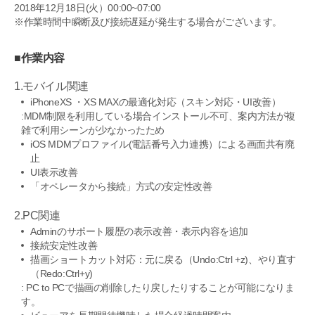
2018年12月18日(火）00:00~07:00
※作業時間中瞬断及び接続遅延が発生する場合がございます。
■作業内容
1.モバイル関連
iPhoneXS ・XS MAXの最適化対応（スキン対応・UI改善）
:MDM制限を利用している場合インストール不可、案内方法が複
雑で利用シーンが少なかったため
iOS MDMプロファイル(電話番号入力連携）による画面共有廃
止
UI表示改善
「オペレータから接続」方式の安定性改善
2.PC関連
Adminのサポート履歴の表示改善・表示内容を追加
接続安定性改善
描画ショートカット対応：元に戻る（Undo:Ctrl +z)、やり直す
（Redo:Ctrl+y)
: PC to PCで描画の削除したり戻したりすることが可能になりま
す。