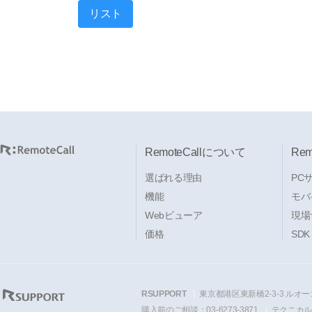
リスト
RemoteCallについて
Re
選ばれる理由
PC
機能
モバ
Webビューア
現場
価格
SDK
RSUPPORT
東京都港区東新橋2-3-3 ルオー
購入前のご相談：03-6273-3871
テクニカルサ