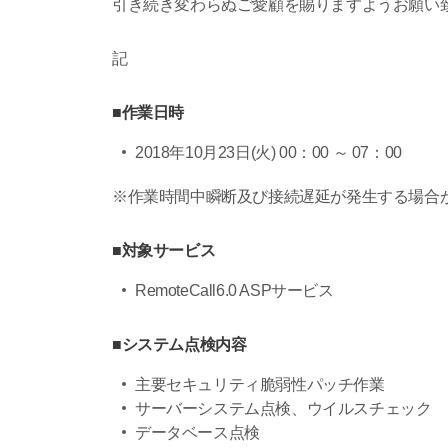
引き続き変わらぬご愛顧を賜りますようお願い
記
■作業日時
2018年10月23日(火) 00：00 ～ 07：00
※作業時間中瞬断及び接続遅延が発生する場合
■対象サービス
RemoteCall6.0 ASPサービス
■システム点検内容
主要セキュリティ脆弱性パッチ作業
サーバーシステム点検、ウイルスチェック
データベース点検