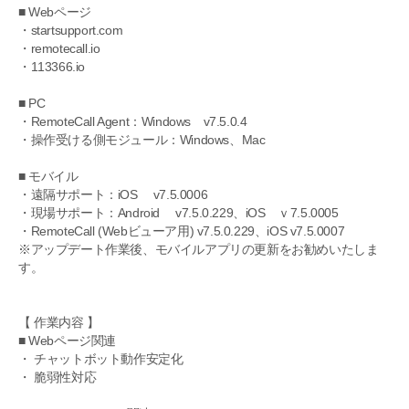
■ Webページ
・startsupport.com
・remotecall.io
・113366.io
■ PC
・RemoteCall Agent：Windows v7.5.0.4
・操作受ける側モジュール：Windows、Mac
■ モバイル
・遠隔サポート：iOS v7.5.0006
・現場サポート：Android v7.5.0.229、iOS ｖ7.5.0005
・RemoteCall (Webビューア用) v7.5.0.229、iOS v7.5.0007
※アップデート作業後、モバイルアプリの更新をお勧めいたしま
す。
【 作業内容 】
■ Webページ関連
・ チャットボット動作安定化
・ 脆弱性対応