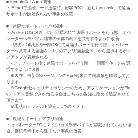
■ RemoteCall Agent関連
・ E-mailで接続コード送信時、顧客PCの「新しいoutlook」で遠隔
サポートが開始されない事象の改善
■「遠隔サポート」アプリ関連
・ Android OS 14以上の一部端末にて遠隔サポートを行う際、オペ
レーターへモバイル端末の全体の画面を共有するように改善
- 現状：14以上の一部OSにて遠隔サポートを行う際、オペレー
ターへ共有する画面を「1つのアプリ/画面全体」から選択するポッ
プアップが表示される
- アップデート後：遠隔サポートを行う際、「画面全体」のみ選
択するように改善
※現在、最新OSバージョンのPixel端末にて同事象を確認してお
ります。
※Googleセキュリティポリシーのため、アプリケーションがPla
yストアへ登録できかねる場合はこちらの告知に改めて追記させて
頂きます。
※現状のデフォルト設定：1つのアプリ
■「現場サポート」アプリ関連
・ オペレーターPCにマイク/カメラデバイスが認識されていない場
合、接続準備中から進まない事象の改善