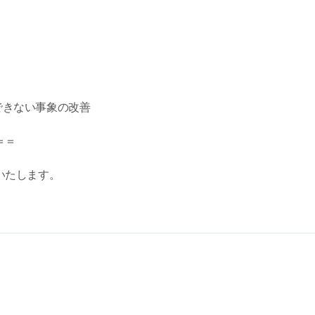
開始できない事象の改善
＝＝
いたします。