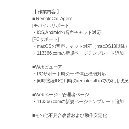
【 作業内容 】
■ RemoteCall Agent
[モバイルサポート]
・iOS,Androidの音声チャット対応
[PCサポート]
・macOSの音声チャット対応（macOS13以降
・113366.comの新規ページテンプレート追加
■Webビューア
・PCサポート時の一時停止機能対応
・同時接続ID使用時のremotecall.ioでの利用状
■Webページ・管理者ページ
・113366.comの新規ページテンプレート追加
■その他不具合改善および動作安定化