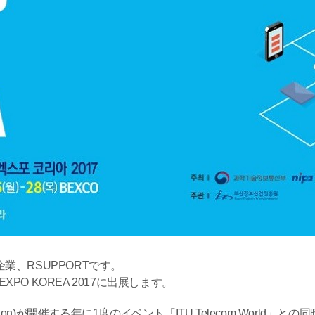
、RSUPPORTです。
XPO KOREA 2017に出展します。
nication Union)が開催する年に1度のイベント「ITU Telecom 