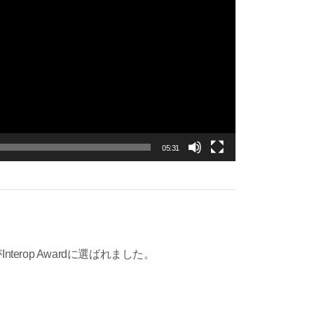
05:31
lがInterop Awardに選ばれました。