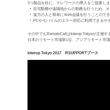
3つ製品を柱に、テレワークの導入をご提案し
在宅勤務や遠隔地からの勤務を行うため、オフィ
遠方の人と簡単にＷeb会議を行うことのできるRem
PCやモバイルのエラー対応に利用できるサポート
その中でもRemoteCallはInterop Tokyoが
日本のリモート市場第1位、アジアリモート市
Interop Tokyo 2017 RSUPPORTブース
動
画
プ
レ
ー
ヤ
ー