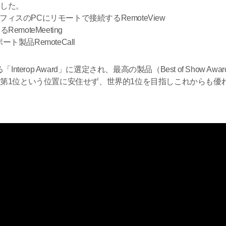
ました。
スのPCにリモートで接続するRemoteView
oteMeeting
製品RemoteCall
主催する「Interop Award」に選定され、最高の製品（Best of Sh
場第1位という位置に安住せず、世界的1位を目指しこれからも優