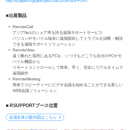
http://d.japan-it.jp/ja/Expo/3345293/RSUPPORT
■出展製品
RemoteCall
アジアNo1のシェア率を誇る遠隔サポートサービス
パソコンやモバイル端末に遠隔接続してトラブルを診断・解決
できる遠隔サポートソリューション
RemoteView
遠く離れた場所にあるPCを、いつでもどこでも自分のPCやモ
バイル機器から
リモートコントロールして簡単、早く、安全にリアルタイムで
遠隔操作
RemoteMeeting
簡単でスピーディーにビデオ会議を始めることができる新しい
WEB会議ソリューション
■ RSUPPORTブース位置
会場全体の案内図はこちら