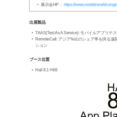
展示会HP：
https://www.mobileworldcongr
出展製品
TAAS(Test As A Service): モバイル
RemoteCall: アジアNo1のシェア
ション
ブース位置
Hall 8.1 H68