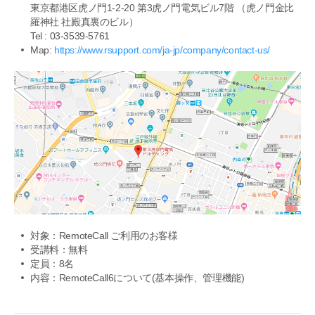
東京都港区虎ノ門1-2-20 第3虎ノ門電気ビル7階 （虎ノ門金比
羅神社 社殿真裏のビル）
Tel : 03-3539-5761
Map:
https://www.rsupport.com/ja-jp/company/contact-us/
対象：RemoteCall ご利用のお客様
受講料：無料
定員：8名
内容：RemoteCall6について(基本操作、管理機能)