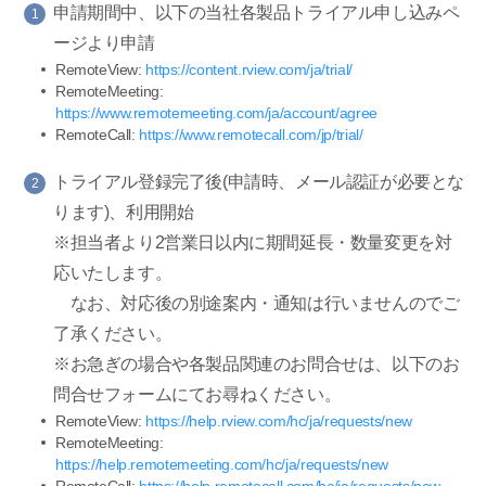
申請期間中、以下の当社各製品トライアル申し込みペ
1
ージより申請
RemoteView:
https://content.rview.com/ja/trial/
RemoteMeeting:
https://www.remotemeeting.com/ja/account/agree
RemoteCall:
https://www.remotecall.com/jp/trial/
トライアル登録完了後(申請時、メール認証が必要とな
2
ります)、利用開始
※担当者より2営業日以内に期間延長・数量変更を対
応いたします。
なお、対応後の別途案内・通知は行いませんのでご
了承ください。
※お急ぎの場合や各製品関連のお問合せは、以下のお
問合せフォームにてお尋ねください。
RemoteView:
https://help.rview.com/hc/ja/requests/new
RemoteMeeting:
https://help.remotemeeting.com/hc/ja/requests/new
RemoteCall:
https://help.remotecall.com/hc/ja/requests/new