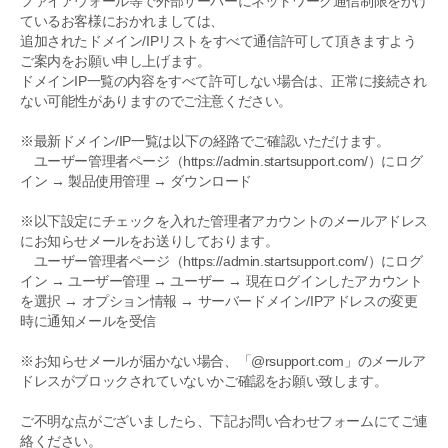
ファイアウォール等で外部サーバーにネットワーク通信制限をかけ
ているお客様におかれましては、
追加されたドメイン/IPリストをすべて通信許可して頂きますよう
ご案内をお願い申し上げます。
ドメインIP一覧の内容をすべて許可しない場合は、正常に接続され
ない可能性がありますのでご注意ください。
※最新ドメイン/IP一覧は以下の経路でご確認いただけます。
ユーザー管理者ページ（https://admin.startsupport.com/）にログ
イン → 製品使用管理 → ダウンロード
※以下設定にチェックを入れた管理者アカウントのメールアドレス
にお知らせメールをお送りしております。
ユーザー管理者ページ（https://admin.startsupport.com/）にログ
イン → ユーザー管理 → ユーザー → 現在ログインしたアカウント
を選択 → オプション情報 → サーバードメイン/IPアドレスの変更
時に通知メールを受信
※お知らせメールが届かない場合、「@rsupport.com」のメールア
ドレスがブロックされていないかご確認をお願い致します。
ご不明な点がございましたら、下記お問い合わせフォームにてご連
絡ください。