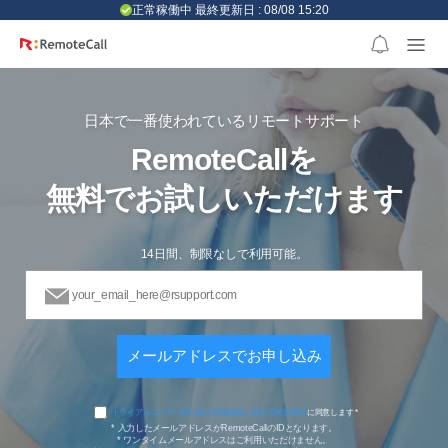
본문 바로가기
正常稼働中 最終更新日 : 08/08 15:20
日本で一番使われているリモートサポート
RemoteCallを
無料でお試しいただけます
14日間、制限なしで利用可能。
トライアルユーザー様の個人情報保護に関する同意事項
に同意します
*
* 入力したメールアドレスがRemoteCallのIDとなります。
* ワンタイムメールアドレスはご利用いただけません。