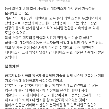
메타버스 속에서 대화하는 모습
등장 초반에 비해 조금 시들했던 메타버스가 다시 성장 가능성을
모색하고 있어요.
기존 게임, 채팅, 엔터테인먼트, 교육 등에 개발 초점을 두었다면 이제
산업용으로 이동했기 때문인데요. 산업용 메타버스는 기업이 산업
현장의 물리적 한계를 넘고 조직의 디지털 전환을 가속화할 수 있게
도울 수 있어요.
특히 스마트 팩토리를 현실화 시키기 위한 필수 기술 중 하나로
꼽히는데, 메타버스를 통해 근로자들이 작업에 필요한 각종 부품 정보,
재고 및 가동 현황 등을 손쉽게 파악할 수 있어요. 아직 개인에겐
메타버스가 크게 와닿지 않겠지만 메타버스 관련 기술은 계속해서 발전
중입니다.
블록체인
금융기업과 각국의 정부가 블록체인 기술을 결제 시스템 구축이나 거래
기록 검증에 활용하고자 궁리하고 있어요.
블록체인이란 블록에 데이터를 담아 체인 형태로 연결하고, 수많은
컴퓨터에 동시에 이를 복제해 저장하는 분산형 데이터 저장
기술입니다. 거래 때마다 모든 거래 참여자들이 정보를 공유하고 이를
대조해 데이터 위조나 변조를 할 수 없도록 되어있는 것이죠.
앞에서 언급한 메타버스 산업이 본격화될 경우 블록체인도 덩달아