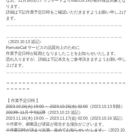
なお、11月16日のアップデートよりmacOS 14が動作保証対象とな
ります。
詳細は下記作業予定日時をご確認いただきますようお願い申し上げ
ます。
＿＿＿＿＿＿＿＿＿＿＿＿＿＿＿＿＿＿＿＿＿＿＿＿＿＿＿＿＿
＿＿＿＿＿＿＿＿＿＿＿＿＿＿＿＿＿＿＿＿＿＿＿＿＿＿＿＿＿
（2023.10.13 追記）
RemoteCall サービスの品質向上のために
作業予定日時が延期となりましたことをお知らせいたします。
恐れ入りますが、詳細は下記本文をご参考頂きますようお願い申し
上げます。
＿＿＿＿＿＿＿＿＿＿＿＿＿＿＿＿＿＿＿＿＿＿＿＿＿＿＿＿＿
＝＝＝＝＝＝＝＝＝＝＝＝＝＝＝＝＝＝＝＝＝＝＝＝＝＝＝＝＝＝
＝＝＝＝＝＝
【 作業予定日時 】
2023.10.24(火) 19:00 ～ 2023.10.25(水) 02:00
（2023.10.13 削除）
2023年 11月 中旬以降
（2023.10.13 追記）
2023.11.16(木) 19:00 ～ 2023.11.17(金) 02:00（2023.10.16 追記）
※作業中、瞬断及び遅延が発生する場合がございます。
※作業日時が決まり次第、改めてお知らせいたします。
（2023.10.