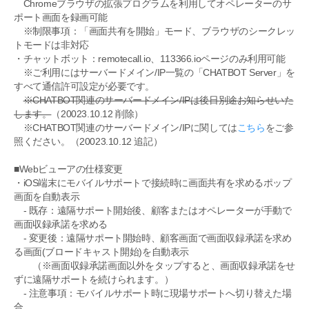
Chromeブラウザの拡張プログラムを利用してオペレーターのサ
ポート画面を録画可能
※制限事項：「画面共有を開始」モード、ブラウザのシークレッ
トモードは非対応
・チャットボット：remotecall.io、113366.ioページのみ利用可能
※ご利用にはサーバードメイン/IP一覧の「CHATBOT Server」を
すべて通信許可設定が必要です。
※CHATBOT関連のサーバードメイン/IPは後日別途お知らせいた
します。
（20023.10.12 削除）
※CHATBOT関連のサーバードメイン/IPに関しては
こちら
をご参
照ください。（20023.10.12 追記）
■Webビューアの仕様変更
・iOS端末にモバイルサポートで接続時に画面共有を求めるポップ
画面を自動表示
- 既存：遠隔サポート開始後、顧客またはオペレーターが手動で
画面収録承諾を求める
- 変更後：遠隔サポート開始時、顧客画面で画面収録承諾を求め
る画面(ブロードキャスト開始)を自動表示
（※画面収録承諾画面以外をタップすると、画面収録承諾をせ
ずに遠隔サポートを続けられます。）
- 注意事項：モバイルサポート時に現場サポートへ切り替えた場
合、