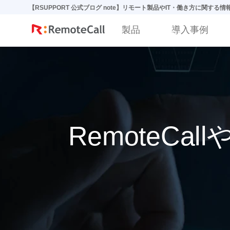
본문 바로가기
【RSUPPORT 公式ブログ note】リモート製品やIT・働き方に関する
製品
導入事例
RemoteCa