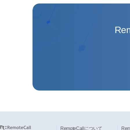
Re
RemoteCallについて
Re