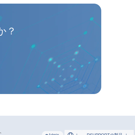
すか？
介